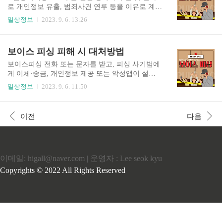
가 해지(번호이동 해지 포함)하시는 경우, 해지 시
로 개인정보 유출, 범죄사건 연루 등을 이유로 계좌
점까지의 이용 요금을 정산하고 있으나, 정산 이후
번호, 카드번호, 인터넷뱅킹 정보를 묻거나 인터넷
일상정보
2023. 9. 6. 13:26
요금할인 등에 따른 과납요금, 보증금과 같은 선납
사이트에 입력을 요구하는 경우 절대 응하지 말아
금 미수령 금액이 발견되어 해지하신 가입자에게
야 하며,특히 텔레뱅킹의 경우 인터넷뱅킹과 달리
돌려드리고자 하는 금액입니다. 환급대상 예시보
공인인증서 재발급 등의 절차가 필요치 않아 타인
보이스 피싱 피해 시 대처방법
기 유·무선 서비스 해지(번호이동 포함) 자 과오납
이 취득 시 사기피해에 취약 2 현금지급기로 유인
요금이 발생한 고객 서비스..
하면 100% 보이스피싱 현금지급기를 이용하여 세
보이스피싱 전화 또는 문자를 받고, 피싱 사기범에
금, 보험료 등을 환급해 준다거나 계좌안전조치를
게 이체·송금, 개인정보 제공 또는 악성앱이 설치
취해주겠다면서 현금지급기로 유인하는 경우 절대
된 경우 다음과 같이 대응 1. 입금 금융회사 또는
일상정보
2023. 9. 6. 11:50
로 응하지 말 것 3 자녀납치 보이스피싱에 미리 대
송금 금융회사콜센터에 즉시 전화하여 피해신고
비 자녀납치 보이스피싱 대비를 위해 평소 자녀의
및 계좌 지급정지* 신청 (경찰청 112 및 금감원 133
친구, 선생님, 인척 등의 연락처를 미리 확보할 것
2에서도 연결 가능) * 본인 거래 금융회사에서 본
이전
다음
4 개인·금융거래정보를 미리 알고 접근하는 경우에
인의 모든 계좌 2. 신분증, 계좌번호 등 개인정보가
도 내용의 진위를 확인 최근 개인·..
유출되거나, 의심스런 URL 접속으로 악성앱 설치
가 의심되는 경우 다음 절차대로 신속 조치 휴대전
화 초기화나 악성앱 삭제(초기화 전까지 휴대전화
이메일: higall@naver.com | 운영자 : Lee seok kyu
전원을 끄거나 비행기모드 전환) 개인정보 노출사
실 등록(다른 휴대전화 및 PC 사용을 권장) 금감원
Copyrights © 2022 All Rights Reserved
개인정보 노출자 사고예방시스템 (pd.fss.or.kr) 접
속 이용약관, 개인정보제공 등 동의 후 휴대전화 인
증으..