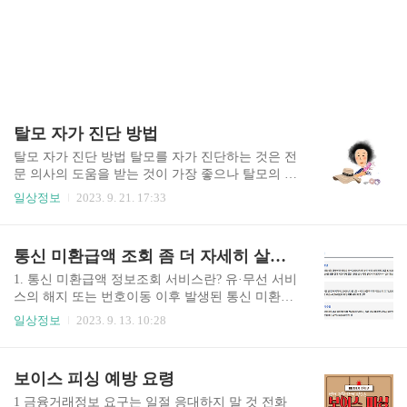
탈모 자가 진단 방법
탈모 자가 진단 방법 탈모를 자가 진단하는 것은 전
문 의사의 도움을 받는 것이 가장 좋으나 탈모의 초
기 증상을 스스로 관찰할 수 있는 몇 가지 방법을
일상정보
2023. 9. 21. 17:33
찾아 볼 수 있습니다. 아래에 남성과 여성을 대상으
로 탈모의 자가 진단 항목을 각각 7개씩 나누어 설
명하겠습니다. 남성을 위한 탈모 자가 진단 항목:
통신 미환급액 조회 좀 더 자세히 살펴보기
1. 모발 희석 : 머리카락이 얇아지거나 희석되는 것
을 관찰합니다. 두피가 보이는 지역이 늘어나는 것
1. 통신 미환급액 정보조회 서비스란? 유·무선 서비
을 의미합니다. 2. 전두 두피 : 전두 두피 부분에서
스의 해지 또는 번호이동 이후 발생된 통신 미환급
모발이 뒤로 물러나거나 희게 보일 수 있습니다. 이
액 정보를 온라인으로 일괄 조회 및 환급신청을 할
일상정보
2023. 9. 13. 10:28
부분은 주된 탈모의 초기 증상 중 하나입니다. 3.
수 있는 대국민 공익 서비스입니다. 해당 서비스는
모발 성장 속도 : 모발이 느리게 자라거나 자라지
이용자의 개인정보 보호 및 사업자 간 불법 마케팅
않는다고 느낄 수 있습니다. 4. 헤어라인 변경 : 이
행위 등을 방지하기 위하여 중립기관인 (사)한국통
보이스 피싱 예방 요령
마의 헤어라인이 후퇴하거나 변화하는 것을 확인
신사업자연합회에서 운영합니다. 통신 미환급액
할 ..
조회 2. 통신 미환급액이란? 유·무선 서비스 가입자
1 금융거래정보 요구는 일절 응대하지 말 것 전화