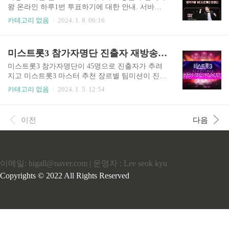
마감 시간은 '다음회차 방송일 전날 오전 9시'까지
왕 온라인 하루1번 투표하기에 대한 안내. 서바이
투표 가능합니다. 매주 방송되는 무대를 보신 후 당
벌 프로그램 현역가왕. 2024년 한일 트롯 가왕전의
카테고리 없음
2024. 1. 8. 06:16
신이 '다음 라운드'에서 보고 싶은 가수에게 투표하
대한민국 대표 최정상급 여성 트롯 가수 TOP7선발
세요! 미스트롯 3 NOW 앱 온라인 사전투표 방법
을 위한 온라인 투표하기에 참여하세요.>> 현역가
및 앱 다운로드하기 네이버 온라인 NOW앱을 설치
왕 투표하기 현역가왕 2024 한일 트롯 가왕선발전
미스트롯3 참가자명단 진출자 재방송 다시보기 | 3회차
하신 후 하단 검색창(돋보기)에서 '미스트롯 3'를
모바일 온라인 투표에 대한 투표 방법을 알아보도
검색하여 실시..
록 합시다. 네이버 앱 NOW에서 앱을 설치 및 로그
미스트롯3 참가자명단이 45명으로 진출자가 추려
인 현역가왕 투표하기에서 감동적인 공연을 보시
지고 미스트롯3 마스터 추천 장르별 팀미션이 진행
고 미래의 현역 트롯 가왕에게 투표하세요. 투표기
중입니다. 미스트롯3 다음 진출자를 위해 지지자를
카테고리 없음
2024. 1. 5. 12:54
간은 1월 29일 오후 11시 59분까지 진행될 예정이
투표해주시고 지난회차 재방송 보실 수 있는 재방
며 7팀 선택 시 투표 가능합니다. 매주 화요일 오후
송시간표와 다시보기, 이벤트 참여등 미스트롯3 투
9시 10분 방송되는 2024 트롯한일전을 빛낼 당신의
표하기 미스트롯3 참가자명단 (1라운드를 통과한 4
이전
다음
현역 트롯가수에게 투표하세요! 현역가왕 투표하
5인) 2라운드는 9개팀 팀미션으로 마스터가 추천한
기 ..
트롯장르중에서 하나를 랜덤으로 선택해 경합을
벌이게 된다. 팀이 올하트를 받게 되면 전원 다음
라운드로 진출하게 된다. 하지만 올하트에 실패하
이메일: higall@naver.com | 운영자 : Lee seok kyu
면 전원 탈락후보자가 되어 마스터회의에 의한 추
가 진출자만 다음 라운드 출전이 가능하게 된다. 과
Copyrights © 2022 All Rights Reserved
연 이 참가자중 3억원의 상금을 거머질 미스트롯3
최종 우승자는 누구일까요? 마스..