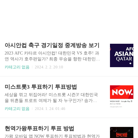
아시안컵 축구 경기일정 중계방송 보기
2023 AFC 카타르 아시안컵! 대한민국 VS 호주! 과
연 역사가 호주편일가? 최종 우승을 향한 대한민국
2023 카타르 아시안컵 8강 행진을 응원하세요! 카
카테고리 없음
2024. 2. 2. 20:10
타르 아시안컵 중계 방송 한국과 비겼던 요르단 파
죽지세로 첫 4강에 진출했습니다. 대한민국 태극전
사들의 투혼에 화이팅~!! 축구 중계 무료보기 2023
미스트롯3 투표하기 투표방법
AFC 카타르 아시안컵 주요 경기 일정 2월 3일 (토)
00:30 Al Janoub Stadium 호 주 vs 대한민국 20:30 Ed
세상을 꺾고 뒤집어라! 미스트롯 시즌3! 대한민국
ucation City Stadium 이 란 vs 일 본 2월 4일 (일) 00:
을 뒤흔들 트로트 여제가 될 자 누구인가? 송가인·
30 Al Bayt Stadium 카타르 vs 우즈베키스탄 치열하
양지은의 계보를 잇는 조선의 셋째 딸이 탄생한다!
카테고리 없음
2024. 1. 24. 01:46
게 펼쳐지는 2023 아시아 축구 연맹 ( AFC ) 카타르
나만의 트롯스타 7인에게 투표하세요!! 미스트롯3
아시안컵은 뜨겁게 8강 경기가 진행중에 있습니다.
투표하기 미스트롯 3 온라인 투표 방법 네이버 NO
죽다가 살..
W 앱에서 진행되는 투표 방법을 알아봅니다. ​ 트롯
현역가왕투표하기 투표 방법
스타 7인 중 나만의 미스트롯의 감동적인 공연을
보시고 마음이 동하셨다면 지금 투표하세요. 투표
가왕 모바일 앱 NOW 투표하기 투표방법과 현역가